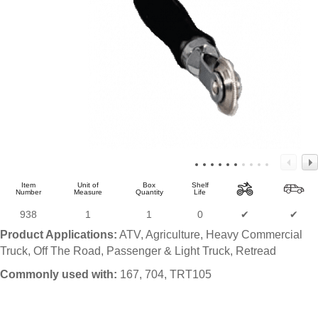
Item
Unit of
Box
Shelf
Number
Measure
Quantity
Life
938
1
1
0
✔
✔
Product Applications:
ATV, Agriculture, Heavy Commercial
Truck, Off The Road, Passenger & Light Truck, Retread
Commonly used with:
167, 704, TRT105