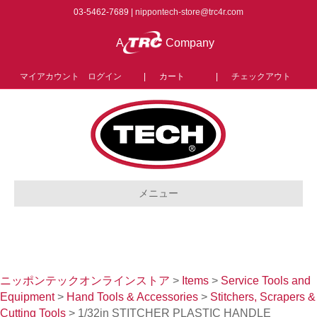
03-5462-7689 |
nippontech-store@trc4r.com
A
Company
マイアカウント ログイン
|
カート
|
チェックアウト
メニュー
ニッポンテックオンラインストア
>
Items
>
Service Tools and
Equipment
>
Hand Tools & Accessories
>
Stitchers, Scrapers &
Cutting Tools
>
1/32in STITCHER PLASTIC HANDLE