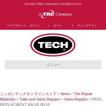
03-5462-7689 |
nippontech-store@trc4r.com
A
Company
マイアカウント ログイン
|
カート
|
チェックアウト
メニュー
ニッポンテックオンラインストア
>
Items
>
Tire Repair
Materials
>
Tube and Valve Repairs
>
Valve Repairs
>
PASS.
REPLACMENT VALVE BX10