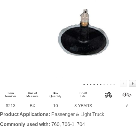
Item
Unit of
Box
Shelf
Number
Measure
Quantity
Life
6213
BX
10
3 YEARS
✔
Product Applications:
Passenger & Light Truck
Commonly used with:
760, 706-1, 704