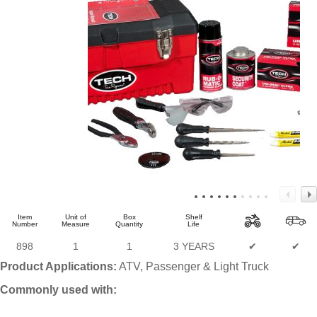
Item
Unit of
Box
Shelf
Number
Measure
Quantity
Life
898
1
1
3 YEARS
✔
✔
Product Applications:
ATV, Passenger & Light Truck
Commonly used with: