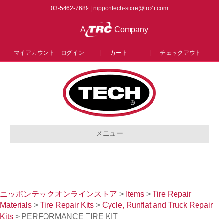
03-5462-7689 |
nippontech-store@trc4r.com
A
Company
マイアカウント ログイン
|
カート
|
チェックアウト
メニュー
ニッポンテックオンラインストア
>
Items
>
Tire Repair
Materials
>
Tire Repair Kits
>
Cycle, Runflat and Truck Repair
Kits
>
PERFORMANCE TIRE KIT